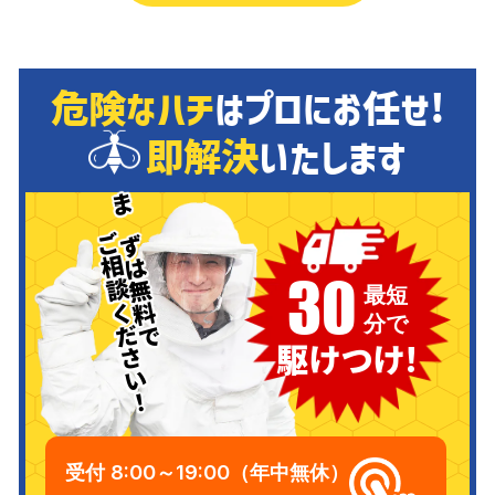
危険なハチ
はプロにお任せ!
即解決
いたします
まずは無料で
ご相談ください！
30
駆けつけ!
受付
8:00～19:00（年中無休）