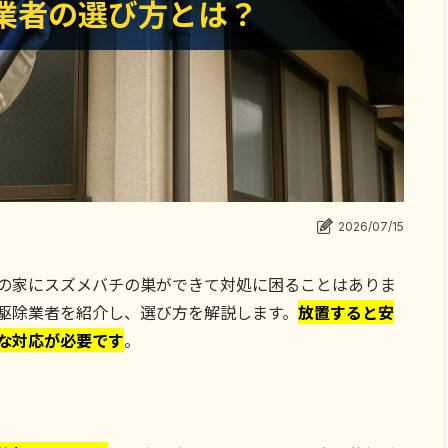
業者の選び方とは？
業者の選び方とは？
2026/07/15
の家にスズメバチの巣ができて対処に困ることはありま
駆除業者を紹介し、選び方を解説します。
放置すると安
な対応が必要です
。