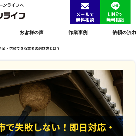
ーンライフへ
メールで
LINEで
無料相談
無料相談
お客様の声
作業事例
依頼の流
料金・信頼できる業者の選び方とは？
市で失敗しない！即日対応・
市で失敗しない！即日対応・