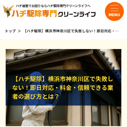
ハチ被害でお困りならハチ駆除専門クリーンライフへ
MENU
トップ
【ハチ駆除】横浜市神奈川区で失敗しない！即日対応・料
金・信頼できる業者の選び方とは？
サービス・料金
・スズメバチの駆除
・アシナガバチの駆除
【ハチ駆除】横浜市神奈川区で失敗し
【ハチ駆除】横浜市神奈川区で失敗し
・ミツバチの駆除
ない！即日対応・料金・信頼できる業
ない！即日対応・料金・信頼できる業
者の選び方とは？
者の選び方とは？
よくある質問
お客様の声