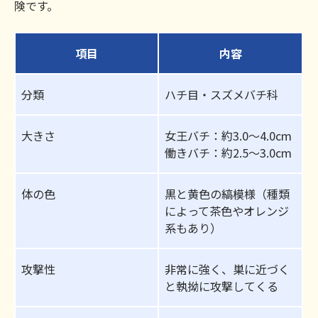
険です。
項目
内容
分類
ハチ目・スズメバチ科
大きさ
女王バチ：約3.0〜4.0cm
働きバチ：約2.5〜3.0cm
体の色
黒と黄色の縞模様（種類
によって茶色やオレンジ
系もあり）
攻撃性
非常に強く、巣に近づく
と執拗に攻撃してくる