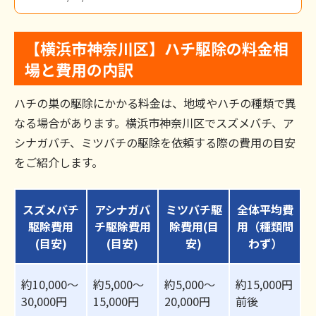
【横浜市神奈川区】ハチ駆除の料金相
場と費用の内訳
ハチの巣の駆除にかかる料金は、地域やハチの種類で異
なる場合があります。横浜市神奈川区でスズメバチ、ア
シナガバチ、ミツバチの駆除を依頼する際の費用の目安
をご紹介します。
スズメバチ
アシナガバ
ミツバチ駆
全体平均費
駆除費用
チ駆除費用
除費用(目
用（種類問
(目安)
(目安)
安)
わず）
約10,000～
約5,000～
約5,000～
約15,000円
30,000円
15,000円
20,000円
前後