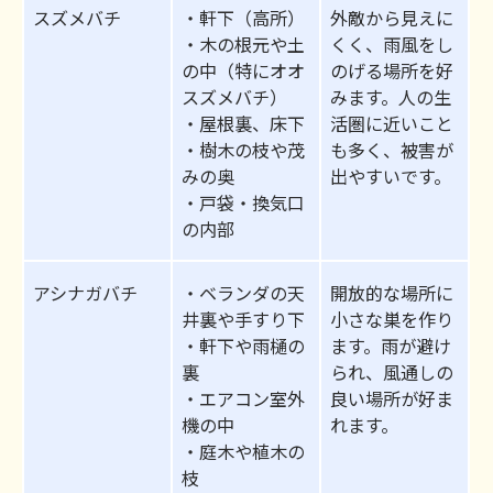
スズメバチ
・軒下（高所）
外敵から見えに
・木の根元や土
くく、雨風をし
の中（特にオオ
のげる場所を好
スズメバチ）
みます。人の生
・屋根裏、床下
活圏に近いこと
・樹木の枝や茂
も多く、被害が
みの奥
出やすいです。
・戸袋・換気口
の内部
アシナガバチ
・ベランダの天
開放的な場所に
井裏や手すり下
小さな巣を作り
・軒下や雨樋の
ます。雨が避け
裏
られ、風通しの
・エアコン室外
良い場所が好ま
機の中
れます。
・庭木や植木の
枝