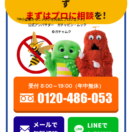
ず
まずはプロに相談
を!
「中小企業からニッポンを元気にプロジェクト」
公式アンバサダー ガチャピン・ムック
©ガチャムク
受付
8:00～19:00（年中無休）
0120-486-053
メールで
LINEで