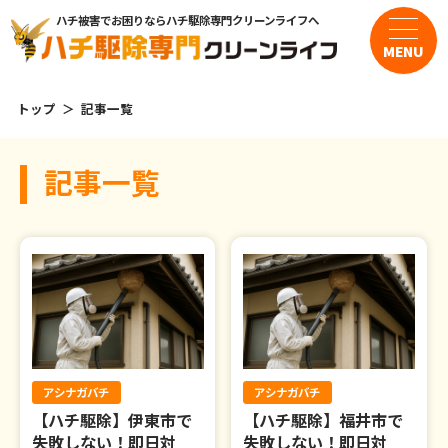
ハチ被害でお困りならハチ駆除専門クリーンライフへ
MENU
トップ
記事一覧
サービス・料金
記事一覧
・スズメバチの駆除
・アシナガバチの駆除
・ミツバチの駆除
よくある質問
アシナガバチ
アシナガバチ
【ハチ駆除】伊東市で
【ハチ駆除】福井市で
お客様の声
失敗しない！即日対
失敗しない！即日対