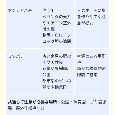
アシナガバチ
住宅街
人の生活圏に巣
ベランダの天井
を作りやすく注
やエアコン室外
意が必要
機の裏
物置・車庫・ブ
ロック塀の隙間
ミツバチ
古い家屋の壁の
蜜源のある場所
中や天井裏
や
花壇や果樹園、
静かな構造物の
公園
隙間に営巣
都市部のビルの
隙間や換気口
共通して注意が必要な場所：
公園・保育園、ゴミ置き
場、屋外作業場など