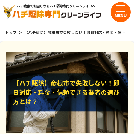
ハチ被害でお困りならハチ駆除専門クリーンライフへ
MENU
トップ
【ハチ駆除】彦根市で失敗しない！即日対応・料金・信頼
できる業者の選び方とは？
サービス・料金
・スズメバチの駆除
・アシナガバチの駆除
【ハチ駆除】彦根市で失敗しない！即
【ハチ駆除】彦根市で失敗しない！即
・ミツバチの駆除
日対応・料金・信頼できる業者の選び
日対応・料金・信頼できる業者の選び
方とは？
方とは？
よくある質問
お客様の声