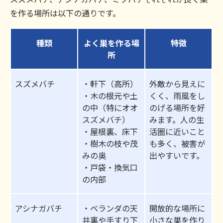
を作る場所は以下の通りです。
種類
よく巣を作る場
特徴
所
スズメバチ
・軒下（高所）
外敵から見えに
・木の根元や土
くく、雨風をし
の中（特にオオ
のげる場所を好
スズメバチ）
みます。人の生
・屋根裏、床下
活圏に近いこと
・樹木の枝や茂
も多く、被害が
みの奥
出やすいです。
・戸袋・換気口
の内部
アシナガバチ
・ベランダの天
開放的な場所に
井裏や手すり下
小さな巣を作り