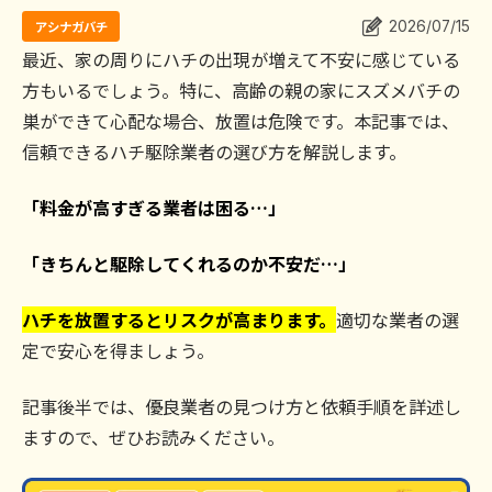
2026/07/15
アシナガバチ
作業事例
最近、家の周りにハチの出現が増えて不安に感じている
方もいるでしょう。特に、高齢の親の家にスズメバチの
巣ができて心配な場合、放置は危険です。本記事では、
依頼の流れ
信頼できるハチ駆除業者の選び方を解説します。
対応エリア
「料金が高すぎる業者は困る…」
お問合せ
「きちんと駆除してくれるのか不安だ…」
ハチを放置するとリスクが高まります。
適切な業者の選
定で安心を得ましょう。
記事後半では、優良業者の見つけ方と依頼手順を詳述し
ますので、ぜひお読みください。