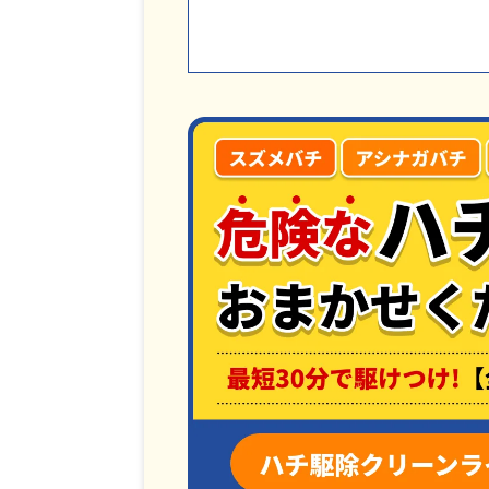
3.2
ハチの種類がスズメバチやア
3.3
複数のハチが出入りしている
3.4
巣を見つけた時期が夏頃
4
家で蜂の巣がよく作られる場
4.1
軒下
4.2
屋根裏や壁の中
4.3
ベランダ
4.4
庭の木や土の中
5
家で見つけた蜂の巣を駆除す
5.1
自分で駆除する
5.2
自治体に依頼する
5.3
管理会社に相談する
5.4
ハチ駆除業者に依頼する
6
家に蜂の巣があったら『ハチ駆