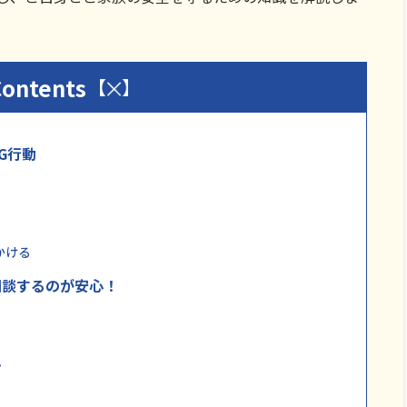
Contents
G行動
かける
相談するのが安心！
ン