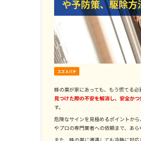
や予防策、駆除方
や予防策、駆除方
スズメバチ
蜂の巣が家にあっても、もう慌てる必
見つけた際の不安を解消し、安全かつ
す。
危険なサインを見極めるポイントから
やプロの専門業者への依頼まで、あら
また、蜂の巣に遭遇しても冷静に対応