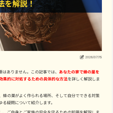
法を解説！
法を解説！
2026/07/15
要はありません。この記事では、
あなたの家で蜂の巣を
効果的に対処するための具体的な方法
を詳しく解説しま
、蜂の巣がよく作られる場所、そして自分でできる対策
ゆる疑問について紹介します。
し、ご自身とご家族の安全を守るための知識を解説しま