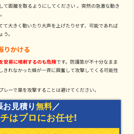
して距離を取るようにしてください 。突然の急激な動き
 。
てて大きく動いたり大声を上げたりせず、可能であれば
ょう。
振りかける
を安易に噴射するのも危険
です。防護策が不十分なまま
しきれなかった蜂が一斉に興奮して攻撃してくる可能性
プレーで巣を攻撃することは避けてください。
張お見積り
無料
／
チ
はプロにお任せ!