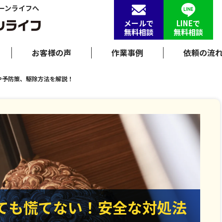
ーンライフへ
メールで
LINEで
無料相談
無料相談
お客様の声
作業事例
依頼の流
や予防策、駆除方法を解説！
ても慌てない！安全な対処法
ても慌てない！安全な対処法