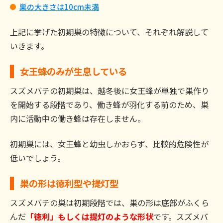
するなら『ハチ専門駆除クリーンライフ』に
巣の大きさは10cm未満
相談しよう
上記に挙げた初期巣の特徴について、それぞれ解説して
いきます。
女王蜂のみが生息している
スズメバチの初期巣は、越冬後に女王蜂が単独で巣作り
を開始する段階であり、働き蜂が羽化する前のため、巣
内に活動中の働き蜂は存在しません。
初期巣には、女王蜂と幼虫しかおらず、比較的危険性が
低いでしょう。
巣の形は徳利型や提灯型
スズメバチの巣は初期段階では、巣の形は底部がふくら
んだ
「徳利」もしくは提灯のような形状
です。スズメバ