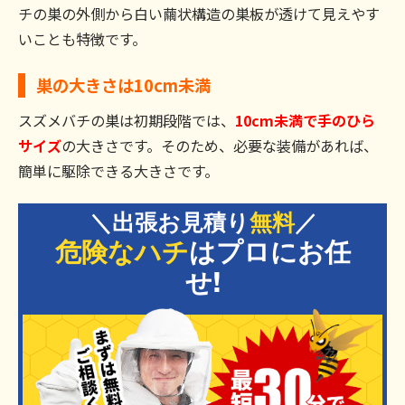
チの巣の外側から白い繭状構造の巣板が透けて見えやす
いことも特徴です。
巣の大きさは10cm未満
スズメバチの巣は初期段階では、
10cm未満で手のひら
サイズ
の大きさです。そのため、必要な装備があれば、
簡単に駆除できる大きさです。
＼出張お見積り
無料
／
危険なハチ
はプロにお任
せ!