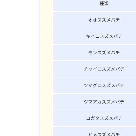
種類
オオスズメバチ
キイロスズメバチ
モンスズメバチ
チャイロスズメバチ
ツマグロスズメバチ
ツマアカスズメバチ
コガタスズメバチ
ヒメスズメバチ