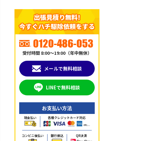
出張見積り無料!
今すぐハチ駆除依頼をする
0120-486-053
受付時間 8:00～19:00（年中無休）
メールで無料相談
LINEで無料相談
お支払い方法
現金払い
各種クレジットカード対応
コンビニ後払い
銀行振込
QR決済