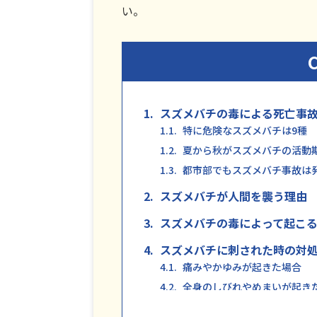
い。
1
スズメバチの毒による死亡事
1.1
特に危険なスズメバチは9種
1.2
夏から秋がスズメバチの活動
1.3
都市部でもスズメバチ事故は
2
スズメバチが人間を襲う理由
3
スズメバチの毒によって起こ
4
スズメバチに刺された時の対
4.1
痛みやかゆみが起きた場合
4.2
全身のしびれやめまいが起き
5
スズメバチによる事故を防ぐ