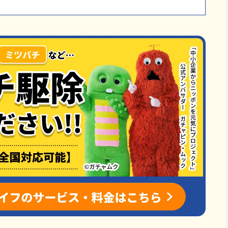
い・持たない
駆除クリーンライフ』がおすすめ！