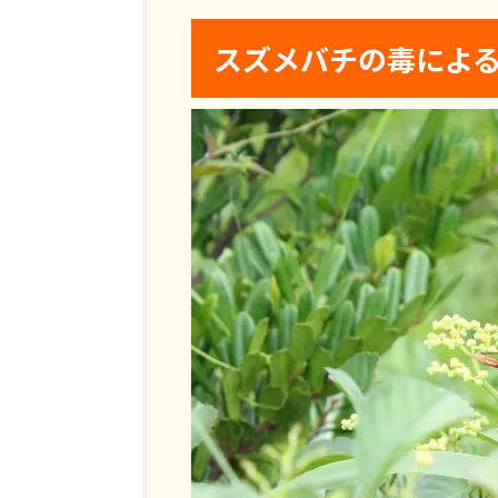
スズメバチの毒によ