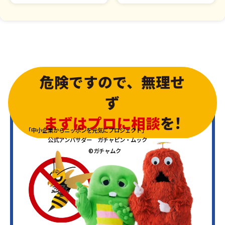
危険ですので、無理せ
ず
まずはプロに相談
を!
「中小企業からニッポンを元気にプロジェクト」
公式アンバサダー ガチャピン・ムック
©ガチャムク