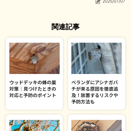
2025/07/07
作業事例
関連記事
依頼の流れ
対応エリア
お問合せ
ウッドデッキの蜂の巣
ベランダにアシナガバ
対策｜見つけたときの
チが来る原因を徹底追
対応と予防のポイント
及！放置するリスクや
予防方法も