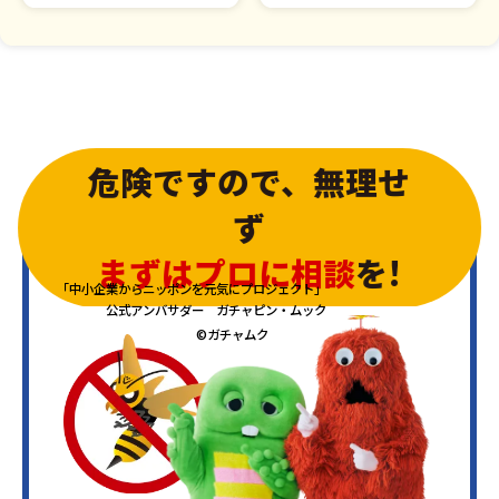
危険ですので、無理せ
ず
まずはプロに相談
を!
「中小企業からニッポンを元気にプロジェクト」
公式アンバサダー ガチャピン・ムック
©ガチャムク