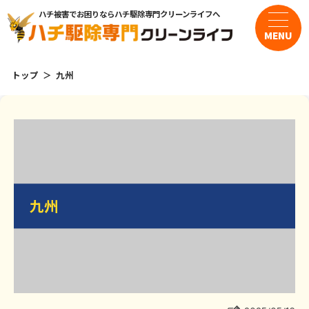
ハチ被害でお困りならハチ駆除専門クリーンライフへ
MENU
トップ
九州
サービス・料金
・スズメバチの駆除
・アシナガバチの駆除
九州
九州
・ミツバチの駆除
よくある質問
お客様の声